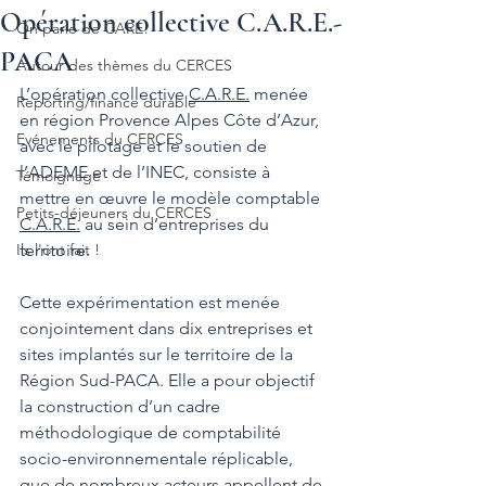
Opération collective C.A.R.E.-
On parle de CARE!
PACA
Autour des thèmes du CERCES
L’opération collective 
C.A.R.E.
 menée 
Reporting/finance durable
en région Provence Alpes Côte d’Azur, 
Evénements du CERCES
avec le pilotage et le soutien de 
l’ADEME et de l’INEC, consiste à 
Témoignage
mettre en œuvre le modèle comptable 
Petits-déjeuners du CERCES
C.A.R.E.
 au sein d’entreprises du 
Ils l'ont fait !
territoire.
Cette expérimentation est menée 
conjointement dans dix entreprises et 
sites implantés sur le territoire de la 
Région Sud-PACA. Elle a pour objectif 
la construction d’un cadre 
méthodologique de comptabilité 
socio-environnementale réplicable, 
que de nombreux acteurs appellent de 