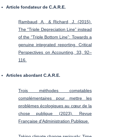
Article fondateur de C.A.R.E
.
Rambaud, A., & Richard, J. (2015).
The “Triple Depreciation Line” instead
of the “Triple Bottom Line”: Towards a
genuine integrated reporting. Critical
Perspectives on Accounting, 33, 92–
116.
A
rticles abordant C.A.R.E
.
Trois méthodes comptables
complémentaires pour mettre les
problèmes écologiques au cœur de la
chose publique (2023). Revue
Française d'Administration Publique.
Taking climate change seriously: Time