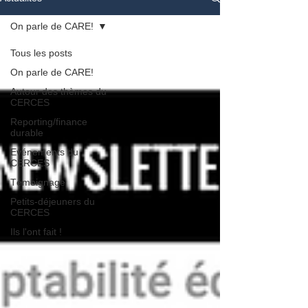
On parle de CARE!
Tous les posts
On parle de CARE!
Autour des thèmes du
CERCES
Reporting/finance
durable
Evénements du
CERCES
Témoignage
Petits-déjeuners du
CERCES
Ils l'ont fait !