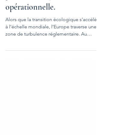
possible et déjà
opérationnelle.
Alors que la transition écologique s’accélère
à l’échelle mondiale, l’Europe traverse une
zone de turbulence réglementaire. Au
moment même où le continent s’apprêtait à
consolider son leadership sur les normes de
durabilité, un mouvement politique au
Parlement européen a affaibli l’ambition
initiale de la CSRD et de la CS3D via
l’amendement Omnibus . Pendant que
l’Europe hésite, les États-Unis imposent leurs
standards. La Chine accélère et défend une
approche ferme de la doub