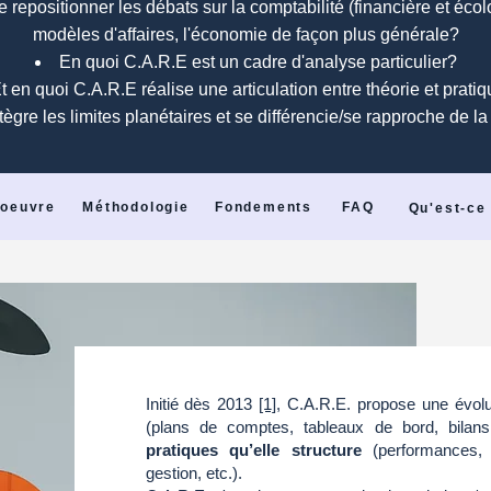
repositionner les débats sur la comptabilité (financière et écolo
modèles d'affaires, l'économie de façon plus générale?
En quoi C.A.R.E est un cadre d'analyse particulier?
t en quoi C.A.R.E réalise une articulation entre théorie et prat
tègre les limites planétaires et se différencie/se rapproche de 
 oeuvre
Méthodologie
Fondements
FAQ
Qu'est-ce 
Initié dès 2013
[1]
, C.A.R.E. propose une évolu
(plans de comptes, tableaux de bord, bilans
pratiques qu’elle structure
(performances, p
gestion, etc.).