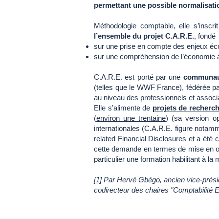
permettant une possible normalisati
Méthodologie comptable, elle s’inscr
l’ensemble du projet C.A.R.E.
, fondé
sur une prise en compte des enjeux écol
sur une compréhension de l’économie à t
C.A.R.E. est porté par une
communau
(telles que le WWF France), fédérée p
au niveau des professionnels et associa
Elle s’alimente de
projets de recherc
(
environ une trentaine
) (sa version op
internationales (C.A.R.E. figure notam
related Financial Disclosures et a été
cette demande en termes de mise en o
particulier une formation habilitant à 
[1]
Par Hervé Gbégo, ancien vice-présid
codirecteur des chaires "Comptabilité E