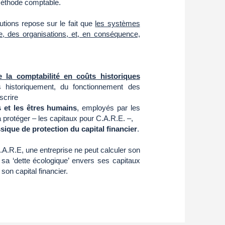
méthode comptable.
utions repose sur le fait que
les systèmes
re, des organisations, et, en conséquence,
e la comptabilité en coûts historiques
 historiquement, du fonctionnement des
nscrire
s et les êtres humains
, employés par les
protéger – les capitaux pour C.A.R.E. –,
ssique de protection du capital financier
.
.A.R.E, une entreprise ne peut calculer son
e sa ‘dette écologique’ envers ses capitaux
son capital financier.