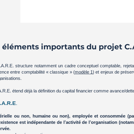
s éléments importants du projet C.
.R.E. structure notamment un cadre conceptuel comptable, rejetan
ence entre comptabilité « classique » (
modèle 1
) et enjeux de prése
ganisations.
A.R.E. étend déjà la définition du capital financier comme avance/dett
.A.R.E
.
atérielle ou non, humaine ou non), employée et consommée (pa
existence est indépendante de l’activité de l’organisation (notamm
rvée.