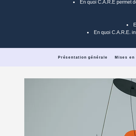
En quoi C.A.R.E permet de 
E
En quoi C.A.R.E. in
Présentation générale
Mises en