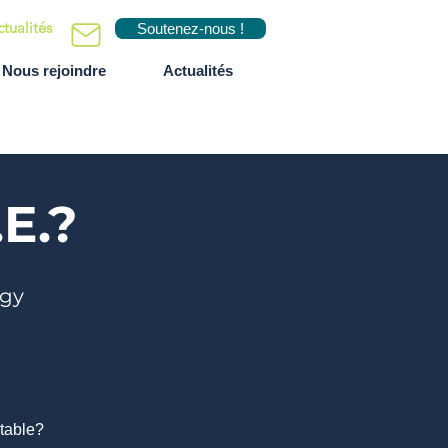
tualités
Soutenez-nous !
Nous rejoindre
Actualités
E.?
ogy
table?