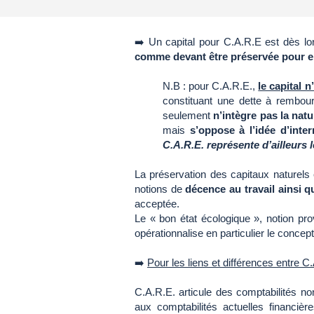
➡️ Un capital pour C.A.R.E est dès lo
comme devant être préservée pour 
N.B : pour C.A.R.E.,
le capital 
constituant une dette à rembou
seulement
n’intègre pas la nat
mais
s’oppose à l’idée d’inter
C.A.R.E. représente d’ailleurs 
La préservation des capitaux naturels
notions de
décence au travail ainsi 
acceptée.
Le « bon état écologique », notion pro
opérationnalise en particulier le concept
➡️
Pour les liens et différences entre C
C.A.R.E. articule des comptabilités n
aux comptabilités actuelles financi