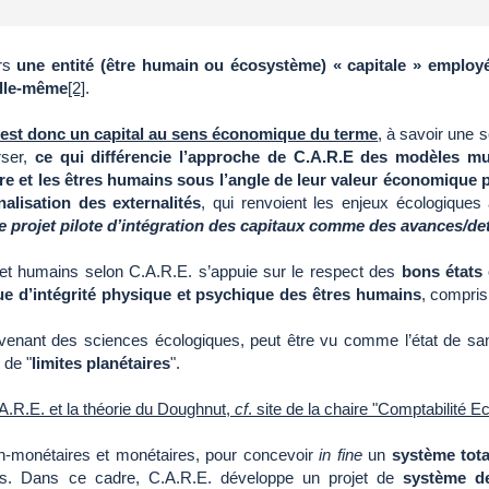
rs
une entité (être humain ou écosystème) « capitale » employ
elle-même
[2]
.
n’est donc un capital au sens économique du terme
, à savoir une 
rser,
ce qui différencie l’approche de C.A.R.E des modèles mul
ure et les êtres humains sous l’angle de leur valeur économique 
nalisation des externalités
, qui renvoient les enjeux écologiques
le projet pilote d’intégration des capitaux comme des avances/de
 et humains selon C.A.R.E. s’appuie sur le respect des
bons états
que d’intégrité physique et psychique des êtres humains
, compris
venant des sciences écologiques, peut être vu comme l’état de santé
 de "
limites planétaires
".
.A.R.E. et la théorie du Doughnut,
cf
. site de la chaire "Comptabilité E
on-monétaires et monétaires, pour concevoir
in fine
un
système tota
ères. Dans ce cadre, C.A.R.E. développe un projet de
système d