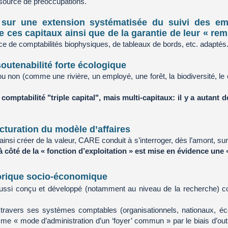
, source de préoccupations.
 sur une extension systématisée du suivi des e
 de ces capitaux ainsi que de la garantie de leur « r
ace de comptabilités biophysiques, de tableaux de bords, etc. adaptés
soutenabilité forte écologique
u non (comme une rivière, un employé, une forêt, la biodiversité, le c
omptabilité "triple capital", mais multi-capitaux: il y a autant d
cturation du modèle d’affaires
t ainsi créer de la valeur, CARE conduit à s’interroger, dès l’amont, s
à côté de la « fonction d’exploitation » est mise en évidence une 
orique socio-économique
aussi conçu et développé (notamment au niveau de la recherche)
à travers ses systèmes comptables (organisationnels, nationaux, éc
e « mode d’administration d’un ‘foyer’ commun » par le biais d’outils 