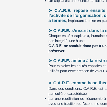
Un capital est une « entité capitale »
➤ C.A.R.E. repose ensuite
l’activité de l’organisation,
à termes
, impliquant la mise en pl
➤ C.A.R.E. s’inscrit dans la 
Chaque entité « capitale », humaine o
son intégrité, une à une.
C.A.R.E. ne conduit donc pas à un c
préserver.
➤ C.A.R.E. amène à la restru
Pour exploiter les entités capitales e
utilisés pour cette création de valeur:
➤
C.A.R.E. comme base thé
Dans ces conditions, C.A.R.E. est 
particulière, caractérisée :
par une redéfinition de l’économie 
avec une tradition de l’économie comm