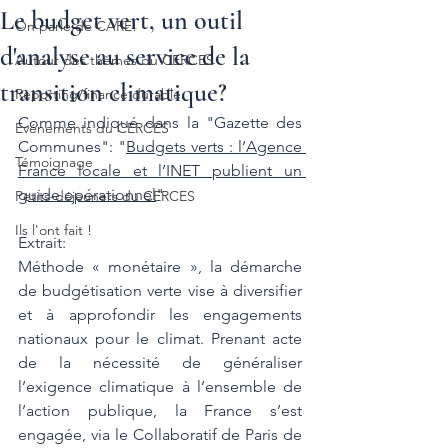
Le budget vert, un outil
On parle de CARE!
d'analyse au service de la
Autour des thèmes du CERCES
transition climatique?
Reporting/finance durable
Comme indiqué dans la "Gazette des 
Evénements du CERCES
Communes": "
Budgets verts : l’Agence 
Témoignage
France locale et l’INET publient un 
guide opérationnel
"
Petits-déjeuners du CERCES
Ils l'ont fait !
Extrait:
Méthode « monétaire », la démarche 
de budgétisation verte vise à diversifier 
et à approfondir les engagements 
nationaux pour le climat. Prenant acte 
de la nécessité de généraliser 
l’exigence climatique à l’ensemble de 
l’action publique, la France s’est 
engagée, via le Collaboratif de Paris de 