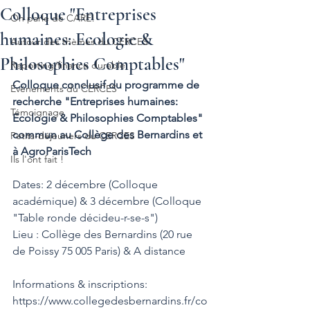
Colloque "Entreprises
On parle de CARE!
humaines: Ecologie &
Autour des thèmes du CERCES
Philosophies Comptables"
Reporting/finance durable
Colloque conclusif du programme de 
Evénements du CERCES
recherche "Entreprises humaines: 
Témoignage
Ecologie & Philosophies Comptables" 
commun au Collège des Bernardins et 
Petits-déjeuners du CERCES
à AgroParisTech
Ils l'ont fait !
Dates: 2 décembre (Colloque 
académique) & 3 décembre (Colloque 
"Table ronde décideu-r-se-s")
Lieu : Collège des Bernardins (20 rue 
de Poissy 75 005 Paris) & A distance
Informations & inscriptions: 
https://www.collegedesbernardins.fr/co