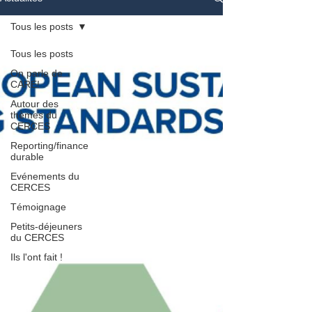
Tous les posts
Tous les posts
On parle de
CARE!
Autour des
thèmes du
CERCES
Reporting/finance
durable
Evénements du
CERCES
Témoignage
Petits-déjeuners
du CERCES
Ils l'ont fait !