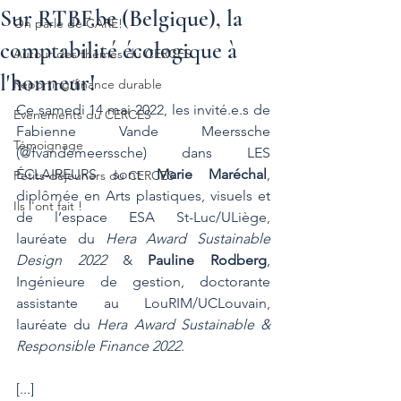
Sur RTBF.be (Belgique), la
On parle de CARE!
comptabilité écologique à
Autour des thèmes du CERCES
l'honneur!
Reporting/finance durable
Ce samedi 14 mai 2022, les invité.e.s de 
Evénements du CERCES
Fabienne Vande Meerssche 
Témoignage
(
@fvandemeerssche
) dans LES 
ÉCLAIREURS sont 
Marie Maréchal
, 
Petits-déjeuners du CERCES
diplômée en Arts plastiques, visuels et 
Ils l'ont fait !
de l’espace ESA St-Luc/ULiège, 
lauréate du 
Hera Award Sustainable 
Design 2022
 & 
Pauline Rodberg
, 
Ingénieure de gestion, doctorante 
assistante au LouRIM/UCLouvain, 
lauréate du 
Hera Award Sustainable & 
Responsible Finance 2022
.
[...]