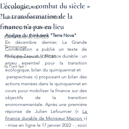
L’écologie,« combat du siècle »
On parle de CARE!
?La transformation de la
Autour des thèmes du CERCES
finance n’a pas eu lieu
Reporting/finance durable
Analyse du think-tank "Terra Nova"
Evénements du CERCES
En décembre dernier, La Grande 
Témoignage
Conversation a publié un texte de 
Philippe Zaouati (« Finance durable : un 
Petits-déjeuners du CERCES
enjeu essentiel pour la transition 
Ils l'ont fait !
écologique, bilan du quinquennat et
 perspectives ») proposant un bilan des 
actions menées dans le quinquennat en 
cours pour mobiliser la finance sur des 
objectifs de la transition 
environnementale. Après une première 
réponse de Julien Lefournier (« 
La 
finance durable de Monsieur Macron 
») 
- mise en ligne le 17 janvier 2022 - , voici 