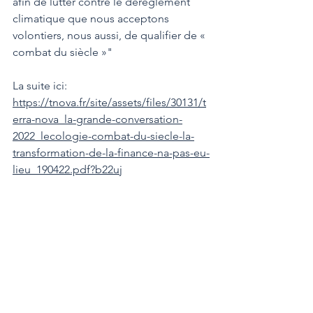
afin de lutter contre le dérèglement 
climatique que nous acceptons 
volontiers, nous aussi, de qualifier de « 
combat du siècle »"
La suite ici: 
https://tnova.fr/site/assets/files/30131/t
erra-nova_la-grande-conversation-
2022_lecologie-combat-du-siecle-la-
transformation-de-la-finance-na-pas-eu-
lieu_190422.pdf?b22uj