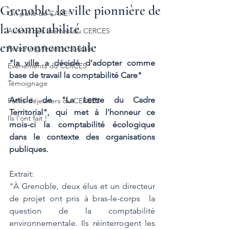
Grenoble, la ville pionnière de
On parle de CARE!
la comptabilité
Autour des thèmes du CERCES
environnementale
Reporting/finance durable
"la ville a décidé d’adopter comme 
Evénements du CERCES
base de travail la comptabilité Care"
Témoignage
Article de "La Lettre du Cadre 
Petits-déjeuners du CERCES
Territorial", qui met à l'honneur ce 
Ils l'ont fait !
mois-ci la comptabilité écologique 
dans le contexte des organisations 
publiques.
Extrait:
"À Grenoble, deux élus et un directeur 
de projet ont pris à bras-le-corps  la 
question de la comptabilité 
environnementale. Ils réinterrogent les  