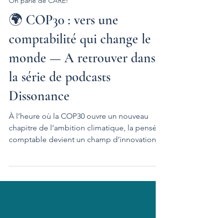
13 nov. 2025
2 min de lecture
On parle de CARE!
🌍 COP30 : vers une
comptabilité qui change le
monde — A retrouver dans
la série de podcasts
Dissonance
À l’heure où la COP30 ouvre un nouveau
chapitre de l’ambition climatique, la pensée
comptable devient un champ d’innovation
de rupture. Oui, la comptabilité. Cet outil si
souvent perçu comme neutre, technique, «
au service du passé ».